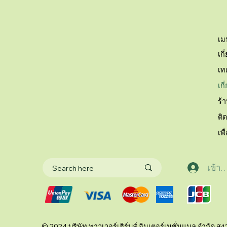
เม
เกี
เท
เก
ร้
ติ
เพื
เข้าส
© 2024 บริษัท พาวเวอร์เฮิร์บส์ อินเตอร์เนชั่นแนล จำกัด สงว